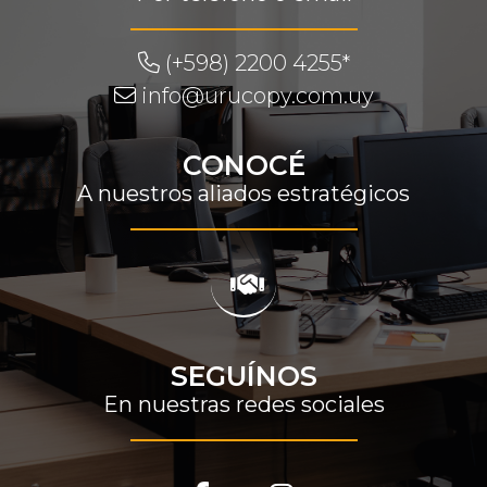
(+598) 2200 4255*
info@urucopy.com.uy
CONOCÉ
A nuestros aliados estratégicos
SEGUÍNOS
En nuestras redes sociales