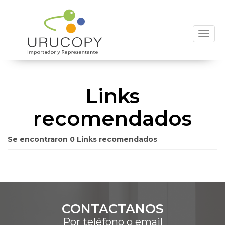
Toggl
Links
recomendados
Se encontraron 0 Links recomendados
CONTACTANOS
Por teléfono o email